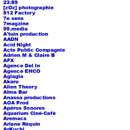
23:59
[zOz] photographie
512 Factory
7e sens
7magzine
99.media
A'tuin production
AADN
Acid Night
Acte Public Compagnie
Adrien M & Claire B
AFX
Agence Del In
Agence EHCO
Aglagla
Akaru
Alien Theory
Alma Bar
Anassa productions
AOA Prod
Apéros Sonores
Aquarium Ciné-Café
Aremacs
Ariane Réquin
ArKuchi