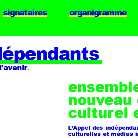
signataires
organigramme
ndépendants
l'avenir
.
ensemble
nouveau 
culturel 
L’Appel des indépendan
culturelles et médias i