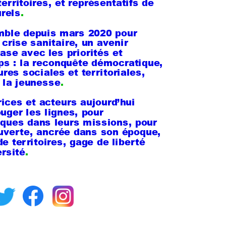
erritoires, et représentatifs de 
urels
. 
mble depuis mars 2020 pour 
crise sanitaire, un avenir 
se avec les priorités et 
s : la reconquête démocratique, 
res sociales et territoriales, 
e la jeunesse
.
ces et acteurs aujourd’hui 
uger les lignes, pour 
ques dans leurs missions, pour 
uverte, ancrée dans son époque, 
e territoires, gage de liberté 
ersité
.