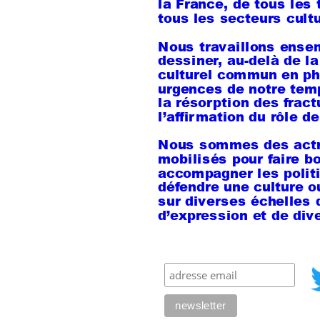
la France, de tous les t
tous les secteurs cult
Nous travaillons ense
dessiner, au-delà de la 
culturel commun en pha
urgences de notre temp
la résorption des fractu
l’affirmation du rôle d
Nous sommes des actri
mobilisés pour faire bo
accompagner les politi
défendre une culture o
sur diverses échelles d
d’expression et de div