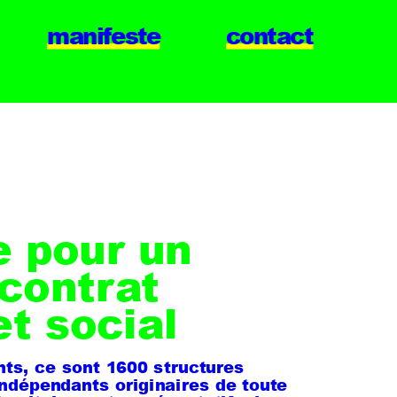
manifeste
contact
 pour un 
contrat 
et social
ts, ce sont 1600 structures 
ndépendants originaires de toute 